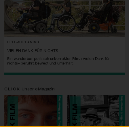
FREE-STREAMING
VIELEN DANK FÜR NICHTS
Ein wunderbar politisch unkorrekter Film. «Vielen Dank für
nichts» berührt, bewegt und unterhält.
CLICK
Unser eMagazin