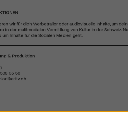
KTIONEN
ren wir für dich Werbetrailer oder audiovisuelle Inhalte, um dein 
ere in der mulitmedialen Vermittlung von Kultur in der Schweiz. N
 um Inhalte für die Sozialen Medien geht.
ung & Produktion
i
 538 05 58
bieri@arttv.ch