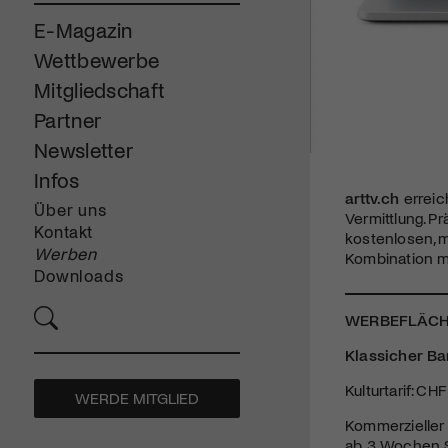
E-Magazin
Wettbewerbe
Mitgliedschaft
Partner
Newsletter
Infos
arttv.ch
erreich
Über uns
Vermittlung. P
Kontakt
kostenlosen, 
Werben
Kombination m
Downloads
WERBEFLÄCH
Klassicher B
Kulturtarif: C
WERDE MITGLIED
Kommerzieller 
ab 3 Wochen S