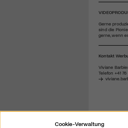
VIDEOPRODU
Gerne produzie
sind die Pioni
gerne, wenn es
Kontakt Werb
Viviane Barbier
Telefon +41 76
viviane.bar
Cookie-Verwaltung