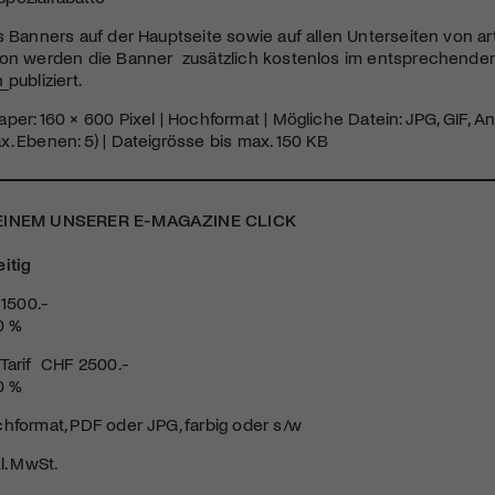
s Banners auf der Hauptseite sowie auf allen Unterseiten von ar
ion werden die Banner zusätzlich kostenlos im entsprechend
h
publiziert.
per: 160 × 600 Pixel | Hochformat | Mögliche Datein: JPG, GIF, A
. Ebenen: 5) | Dateigrösse bis max. 150 KB
 EINEM UNSERER E-MAGAZINE CLICK
eitig
 1500.-
0 %
Tarif CHF 2500.-
0 %
hformat, PDF oder JPG, farbig oder s/w
l. MwSt.