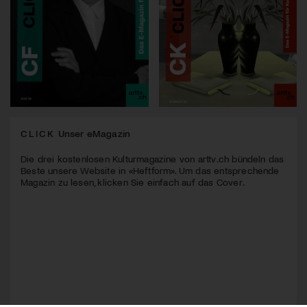
CLICK
Unser eMagazin
Die drei kostenlosen Kulturmagazine von arttv.ch bündeln das
Beste unsere Website in «Heftform». Um das entsprechende
Magazin zu lesen, klicken Sie einfach auf das Cover.