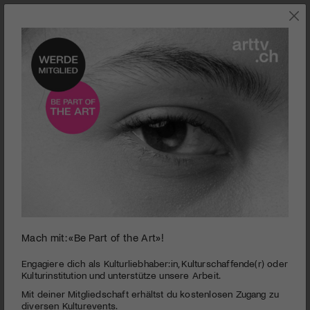
CLASSICASCONA
ROMAN WALKER
KLASSIK
SERGE RACHMANINOFF FOUNDATION
KLASSIK
CLASSICASCONA
ROMAN WALKER
classicAscona – ein traditionsreiches
Wenn Schweizer Volkslied auf Kirchenmusik
Mit dem Loewe Quartett am Festival
Rachmaninoffs Villa - Rückzugsort eines
KLOSTER DORNACH
Wiederentdeckung des Werks von Hermann
classicAscona – ein traditionsreiches
Wenn Schweizer Volkslied auf Kirchenmusik
Klassik-Event erfindet sich neu
trifft
erstKlassik
Weltstars
Konzert-Performance: From Here to Eternity
Suter
Klassik-Event erfindet sich neu
trifft
Mach mit: «Be Part of the Art»!
Aktuelle Beiträge
Engagiere dich als Kulturliebhaber:in, Kulturschaffende(r) oder
Kulturinstitution und unterstütze unsere Arbeit.
Mit deiner Mitgliedschaft erhältst du kostenlosen Zugang zu
diversen Kulturevents.