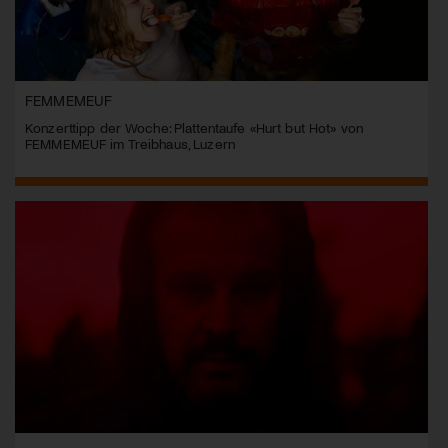
FEMMEMEUF
Konzerttipp der Woche: Plattentaufe «Hurt but Hot» von
FEMMEMEUF im Treibhaus, Luzern