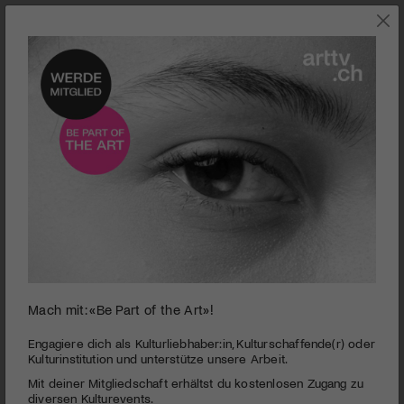
Mach mit: «Be Part of the Art»!
Konzerttipps der Woche
Wie oft hat man die Qual der Wahl und kann sich nicht
Engagiere dich als Kulturliebhaber:in, Kulturschaffende(r) oder
entscheiden, ob man auf dieses oder jenes Konzert gehen
Kulturinstitution und unterstütze unsere Arbeit.
will? Oder man geht aus Gewohnheit immer auf dieselben
Mit deiner Mitgliedschaft erhältst du kostenlosen Zugang zu
Veranstaltungen und kommt nicht dazu, mal was Neues zu
diversen Kulturevents.
entdecken? Ob Unentschlossene:r oder Gewohnheitsmensch,