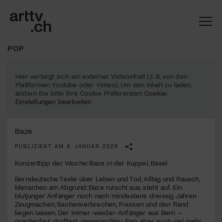
POP
Hier verbirgt sich ein externer Videoinhalt (z. B. von den
Plattformen Youtube oder Vimeo). Um den Inhalt zu laden,
ändern Sie bitte Ihre Cookie Präferenzen:
Cookie-
Einstellungen bearbeiten
Baze
PUBLIZIERT AM 6. JANUAR 2026
Konzerttipp der Woche: Baze in der Kuppel, Basel
Mach mit: «Be Part of the Art»!
Berndeutsche Texte über Leben und Tod, Alltag und Rausch,
Menschen am Abgrund: Baze rutscht aus, steht auf. Ein
Engagiere dich als Kulturliebhaber:in, Kulturschaffende(r) oder
blutjunger Anfänger noch nach mindestens dreissig Jahren
Kulturinstitution und unterstütze unsere Arbeit.
Zeugmachen, Sachenverbrechen, Fressen und den Rand
Mit deiner Mitgliedschaft erhältst du kostenlosen Zugang zu
liegen lassen. Der Immer-wieder-Anfänger aus Bern –
diversen Kulturevents.
quartierfaul, dorffest, gassenschlau. Rap, aber auch viel mehr