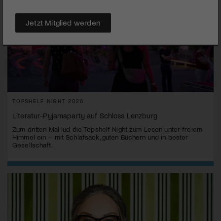
Jetzt Mitglied werden
TOPSHELF NIGHT 2026
Literatur-Pyjamaparty auf Schloss Lenzburg
Zum dritten Mal lud die Topshelf Night zum Lesen unter freiem
Himmel ein – mit Schlafsack, guten Büchern und in bester
Gesellschaft.