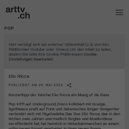
POP
Hier verbirgt sich ein externer Videoinhalt (z. B. von den
Plattformen Youtube oder Vimeo). Um den Inhalt zu laden,
ändern Sie bitte Ihre Cookie Präferenzen:
Cookie-
Einstellungen bearbeiten
Elio Ricca
PUBLIZIERT AM 26. MAI 2026
Konzerttipp der Woche: Elio Ricca am Musig uf de Gass
Mach mit: «Be Part of the Art»!
Pop trifft auf Underground, Disco kollidiert mit Grunge,
Synthwave prallt auf Punk und italienisches Singer-Songwriter
Engagiere dich als Kulturliebhaber:in, Kulturschaffende(r) oder
verbindet sich mit Psychedelia. Das Duo Elio Ricca, das in den
Kulturinstitution und unterstütze unsere Arbeit.
letzten zwei Jahren unermüdlich Singles und Musikvideos
Mit deiner Mitgliedschaft erhältst du kostenlosen Zugang zu
veröffentlicht hat, hat heimlich in Hinterkämmerchen an einem
diversen Kulturevents.
völlig neuen Sound gearbeitet. In ihren neuen Songs