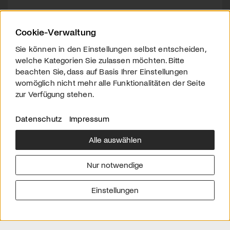
Cookie-Verwaltung
Sie können in den Einstellungen selbst entscheiden,
welche Kategorien Sie zulassen möchten. Bitte
beachten Sie, dass auf Basis Ihrer Einstellungen
womöglich nicht mehr alle Funktionalitäten der Seite
zur Verfügung stehen.
Datenschutz
Impressum
Alle auswählen
Über uns
Downloads
Impressum
Nur notwendige
Kontakt
Werben
Datenschutz
Einstellungen
© 2026 arttv.ch