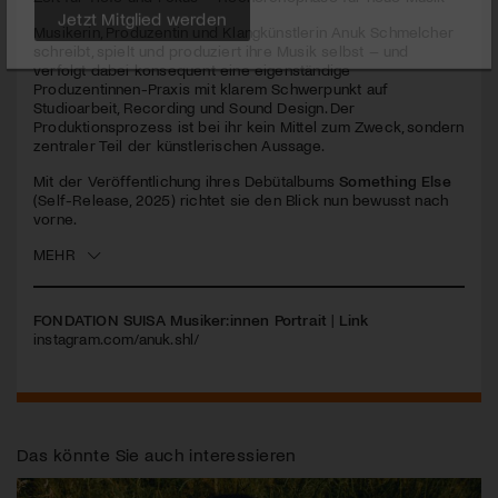
seconds
Musikerin, Produzentin und Klangkünstlerin
Anuk Schmelcher
Jetzt Mitglied werden
schreibt, spielt und produziert ihre Musik selbst – und
verfolgt dabei konsequent eine eigenständige
Produzentinnen-Praxis mit klarem Schwerpunkt auf
Studioarbeit, Recording und Sound Design. Der
Produktionsprozess ist bei ihr kein Mittel zum Zweck, sondern
zentraler Teil der künstlerischen Aussage.
Mit der Veröffentlichung ihres Debütalbums
Something Else
(Self-Release, 2025) richtet sie den Blick nun bewusst nach
vorne.
MEHR
FONDATION SUISA Musiker:innen Portrait
|
Link
instagram.com/anuk.shl/
Das könnte Sie auch interessieren