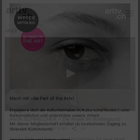
JAZZ
Mach mit: «Be Part of the Art»!
0
seconds
ANUK SCHMELCHER – Die Musik im Vordergrund
Engagiere dich als Kulturliebhaber:in, Kulturschaffende(r) oder
of
Kulturinstitution und unterstütze unsere Arbeit.
4
PUBLIZIERT AM 4. JUNI 2026
Mit deiner Mitgliedschaft erhältst du kostenlosen Zugang zu
minutes,
32
diversen Kulturevents.
Zeit für Tiefe und Fokus – Recherchephase für neue Musik