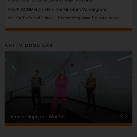
FONDATION SUISA MUSIKER:INNEN PORTRAIT
ANUK SCHMELCHER – Die Musik im Vordergrund
Zeit für Tiefe und Fokus – Recherchephase für neue Musik
ARTTV DOSSIERS
Alpentöne
Konzerttipps der Woche
Stanser Musiktage
FONDATION SUISA
Festival da Jazz
J.S. Bach-Stiftung