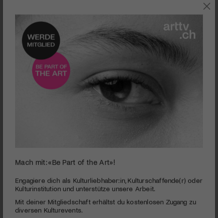
VOLK
Mach mit: «Be Part of the Art»!
0
seconds
Klangfest 2026: Wo Musik entsteht und gelebt wird
Engagiere dich als Kulturliebhaber:in, Kulturschaffende(r) oder
of
Kulturinstitution und unterstütze unsere Arbeit.
5
PUBLIZIERT AM 29. MAI 2026
Mit deiner Mitgliedschaft erhältst du kostenlosen Zugang zu
minutes,
28
diversen Kulturevents.
Eine Residenz des Trio JÜTZ, interkulturelle Begegnungen und