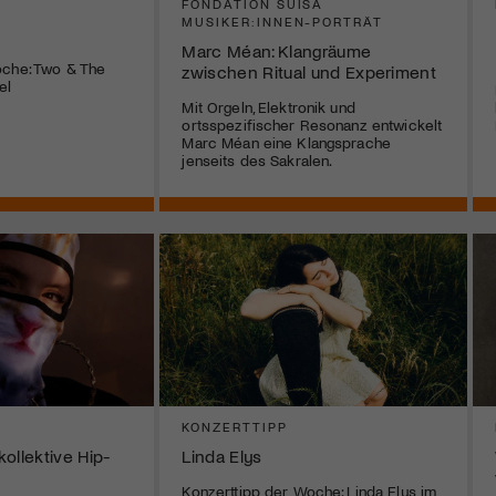
FONDATION SUISA
MUSIKER:INNEN-PORTRÄT
Marc Méan: Klangräume
oche: Two & The
zwischen Ritual und Experiment
el
Mit Orgeln, Elektronik und
ortsspezifischer Resonanz entwickelt
Marc Méan eine Klangsprache
jenseits des Sakralen.
KONZERTTIPP
ollektive Hip-
Linda Elys
Konzerttipp der Woche: Linda Elys im