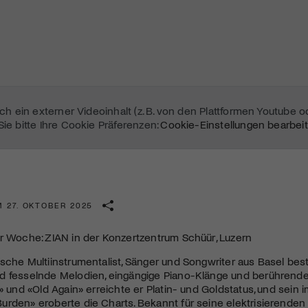
sich ein externer Videoinhalt (z. B. von den Plattformen Youtube 
Sie bitte Ihre Cookie Präferenzen:
Cookie-Einstellungen bearbei
 27. OKTOBER 2025
r Woche: ZIAN in der Konzertzentrum Schüür, Luzern
Mach mit: «Be Part of the Art»!
sche Multiinstrumentalist, Sänger und Songwriter aus Basel best
Engagiere dich als Kulturliebhaber:in, Kulturschaffende(r) oder
d fesselnde Melodien, eingängige Piano-Klänge und berührende 
Kulturinstitution und unterstütze unsere Arbeit.
l» und «Old Again» erreichte er Platin- und Goldstatus, und sei
rden» eroberte die Charts. Bekannt für seine elektrisierenden 
Mit deiner Mitgliedschaft erhältst du kostenlosen Zugang zu