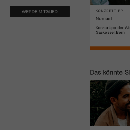
KONZERTTIPP
KONZERTTIPP
WERDE MITGLIED
Julia Heart
Nomuel
Konzerttipp der Woche: Julia Heart im
Konzerttipp der W
Gaswerk, Winterthur
Gaskessel, Bern
Das könnte Si