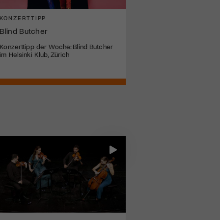
KONZERTTIPP
KONZERTTIPP
Blind Butcher
Two & The Sun
Konzerttipp der Woche: Blind Butcher
Konzerttipp der Woche: T
im Helsinki Klub, Zürich
Sun im Atlantis, Basel