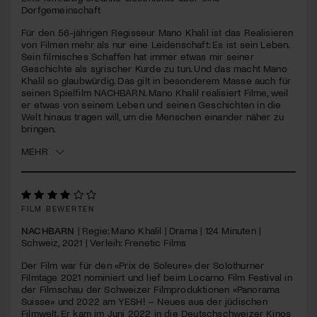
seconds
Dorfgemeinschaft
Jetzt Mitglied werden
Für den 56-jährigen Regisseur Mano Khalil ist das Realisieren
von Filmen mehr als nur eine Leidenschaft: Es ist sein Leben.
Sein filmisches Schaffen hat immer etwas mir seiner
Geschichte als syrischer Kurde zu tun. Und das macht Mano
Khalil so glaubwürdig. Das gilt in besonderem Masse auch für
seinen Spielfilm
NACHBARN
. Mano Khalil realisiert Filme, weil
er etwas von seinem Leben und seinen Geschichten in die
Welt hinaus tragen will, um die Menschen einander näher zu
bringen.
MEHR
FILM BEWERTEN
NACHBARN
| Regie: Mano Khalil | Drama | 124 Minuten |
Schweiz, 2021 | Verleih: Frenetic Films
Der Film war für den «Prix de Soleure» der Solothurner
Filmtage 2021 nominiert und lief beim Locarno Film Festival in
der Filmschau der Schweizer Filmproduktionen «Panorama
Suisse» und 2022 am
YESH
! – Neues aus der jüdischen
Filmwelt. Er kam im Juni 2022 in die Deutschschweizer Kinos