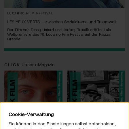
LOCARNO FILM FESTIVAL
LES YEUX VERTS – zwischen Sozialdrama und Traumwelt
Der Film von Fanny Liatard und Jérémy Trouilh eröffnet als
Weltpremiere das 79. Locarno Film Festival auf der Piazza
Grande.
CLICK
Unser eMagazin
Cookie-Verwaltung
Sie können in den Einstellungen selbst entscheiden,