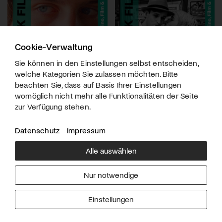
Cookie-Verwaltung
Sie können in den Einstellungen selbst entscheiden,
welche Kategorien Sie zulassen möchten. Bitte
beachten Sie, dass auf Basis Ihrer Einstellungen
womöglich nicht mehr alle Funktionalitäten der Seite
zur Verfügung stehen.
Datenschutz
Impressum
Alle auswählen
Über uns
Downloads
Impressum
Nur notwendige
Kontakt
Werben
Datenschutz
Einstellungen
© 2026 arttv.ch