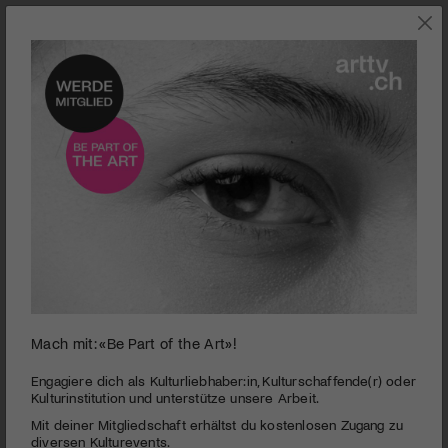
FREE-STREAMING
Mach mit: «Be Part of the Art»!
0
seconds
UNERHÖRT JENISCH
Engagiere dich als Kulturliebhaber:in, Kulturschaffende(r) oder
of
Kulturinstitution und unterstütze unsere Arbeit.
2
PUBLIZIERT AM 1. FEBRUAR 2017
Mit deiner Mitgliedschaft erhältst du kostenlosen Zugang zu
minutes,
7
diversen Kulturevents.
Stephan Eicher spielt mit dem Bild des Zigeuners und sucht