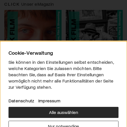
CLICK
Unser eMagazin
Cookie-Verwaltung
Sie können in den Einstellungen selbst entscheiden,
welche Kategorien Sie zulassen möchten. Bitte
beachten Sie, dass auf Basis Ihrer Einstellungen
womöglich nicht mehr alle Funktionalitäten der Seite
zur Verfügung stehen.
Datenschutz
Impressum
Alle auswählen
Über uns
Downloads
Impressum
Nur notwendige
Kontakt
Werben
Datenschutz