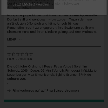
seconds
bei den Oscars 2018. Ein Meilenstein Schweizer
Filmgeschichte!
Jetzt Mitglied werden
Nora, eine junge Mutter und Hausfrau aus einem Appenzeller
Dorf, ist still und genügsam – bis zu dem Tag, an dem sie
anfängt, sich öffentlich und kämpferisch für das
Frauenstimmrecht zu engagieren. Ihre Beziehung zu ihrem
Ehemann Hans und ihren Kindern gelangt auf den Prüfstand.
MEHR
FILM BEWERTEN
Die göttliche Ordnung
| Regie: Petra Volpe | Spielfilm |
Schweiz 2016 | Dauer: 96 Min. | Verleih: Filmcoopi | Mit: Marie
Leuenberger, Max Simonischek, Sybille Brunner |
Prix de
Soleure 2017
.
Film kostenlos auf auf Play Suisse streamen