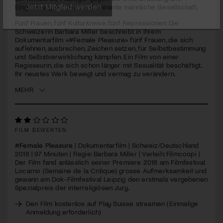
seconds
Eingrenzung durch eine dominante männliche Gesellschaft.
Jetzt Mitglied werden
Fünf Frauen, fünf Kulturkreise, fünf Repressionen: Die
Schweizerin Barbara Miller beschreibt in ihrem
Dokumentarfilm «#Female Pleasure» fünf Frauen, die sich
auflehnen, ausbrechen, Zeichen setzen, für Selbstbestimmung
und Selbstverwirklichung kämpfen. Ein Film von einer
Regisseurin, die sich schon länger mit Sexualität beschäftigt.
Ihr neustes Werk bewegt und vermag zu verändern.
MEHR
FILM BEWERTEN
#Female Pleasure
| Dokumentarfilm | Schweiz/Deutschland
2018 | 97 Minuten | Regie: Barbara Miller | Verleih: Filmcoopi |
Der Film fand anlässlich seiner Premiere 2018 am Filmfestival
Locarno (Semaine de la Critique) grosse Aufmerksamkeit und
gewann am Dok-Filmfestival Leipzig den erstmals vergebenen
Spezialpreis der interreligiösen Jury.
Den Film kostenlos auf Play Suisse streamen (Einmalige
Anmeldung erforderlich)