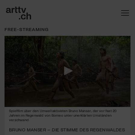
FREE-STREAMING
Mach mit: «Be Part of the Art»!
0
Spielfilm über den Umweltaktivisten Bruno Manser, der vor fast 20
seconds
Engagiere dich als Kulturliebhaber:in, Kulturschaffende(r) oder
Jahren im Regenwald von Borneo unter unerklärten Umständen
of
Kulturinstitution und unterstütze unsere Arbeit.
verschwand.
1
Mit deiner Mitgliedschaft erhältst du kostenlosen Zugang zu
minute,
BRUNO MANSER – DIE STIMME DES REGENWALDES
13
diversen Kulturevents.