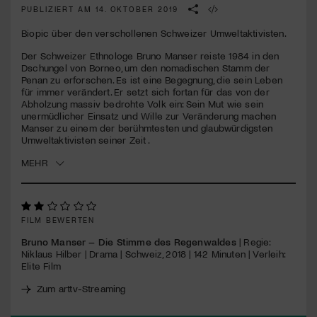
seconds
PUBLIZIERT AM 14. OKTOBER 2019
Jetzt Mitglied werden
Biopic über den verschollenen Schweizer Umweltaktivisten.
Der Schweizer Ethnologe Bruno Manser reiste 1984 in den
Dschungel von Borneo, um den nomadischen Stamm der
Penan zu erforschen. Es ist eine Begegnung, die sein Leben
für immer verändert. Er setzt sich fortan für das von der
Abholzung massiv bedrohte Volk ein: Sein Mut wie sein
unermüdlicher Einsatz und Wille zur Veränderung machen
Manser zu einem der berühmtesten und glaubwürdigsten
Umweltaktivisten seiner Zeit .
MEHR
FILM BEWERTEN
Bruno Manser – Die Stimme des Regenwaldes
| Regie:
Niklaus Hilber | Drama | Schweiz, 2018 | 142 Minuten | Verleih:
Elite Film
Zum arttv-Streaming