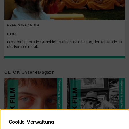
FREE-STREAMING
GURU
Die erschütternde Geschichte eines Sex-Gurus, der tausende in
die Paranoia trieb.
CLICK
Unser eMagazin
Cookie-Verwaltung