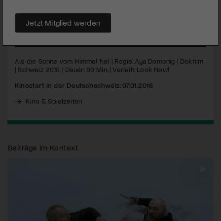
Regisseurin einem ehemaligen Arzt und einer
Krankenschwester, die Ähnliches erlebt haben.
Jetzt Mitglied werden
MEHR
Als die Sonne vom Himmel fiel | Regie: Aya Domenig | Dokfilm
| Schweiz 2015 | Dauer: 80 Min. | Verleih: Look Now!
Kinostart in der Deutschschweiz: 07.01.2016
Kino & Spielzeiten
Beiträge im Kontext