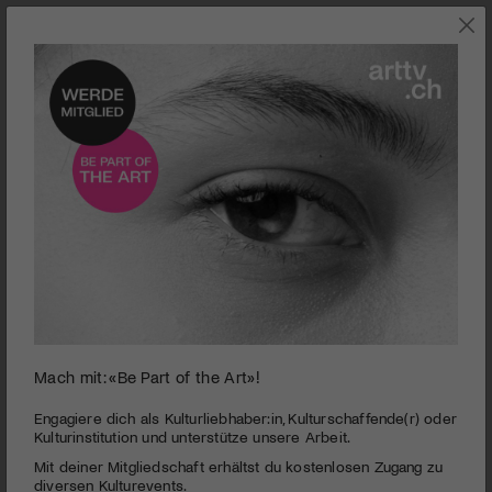
0
Mach mit: «Be Part of the Art»!
seconds
Als die Sonne vom Himmel fiel
of
2
PUBLIZIERT AM 5. JANUAR 2016
Engagiere dich als Kulturliebhaber:in, Kulturschaffende(r) oder
minutes,
Kulturinstitution und unterstütze unsere Arbeit.
6
Auf den Spuren ihres verstorbenen Grossvaters, der nach
Mit deiner Mitgliedschaft erhältst du kostenlosen Zugang zu
seconds
dem Abwurf der Atombombe als junger Arzt im
diversen Kulturevents.
Rotkreuzspital von Hiroshima arbeitete, begegnet die