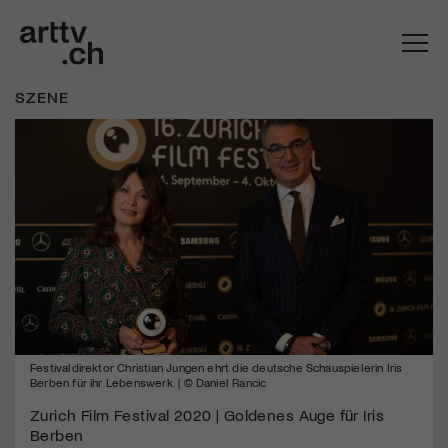
SZENE
Mach mit: «Be Part of the Art»!
Festivaldirektor Christian Jungen ehrt die deutsche Schauspielerin Iris
Engagiere dich als Kulturliebhaber:in, Kulturschaffende(r) oder
Berben für ihr Lebenswerk. | © Daniel Rancic
Kulturinstitution und unterstütze unsere Arbeit.
Zurich Film Festival 2020 | Goldenes Auge für Iris
Mit deiner Mitgliedschaft erhältst du kostenlosen Zugang zu
Berben
diversen Kulturevents.