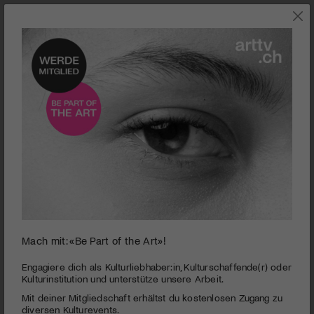
SZENE
Mach mit: «Be Part of the Art»!
Rolf Breiner (1947–2026): Ein Nachruf
Engagiere dich als Kulturliebhaber:in, Kulturschaffende(r) oder
Kulturinstitution und unterstütze unsere Arbeit.
PUBLIZIERT AM 11. JUNI 2026
Mit deiner Mitgliedschaft erhältst du kostenlosen Zugang zu
diversen Kulturevents.
Kaum einer liebte das Kino wie er!