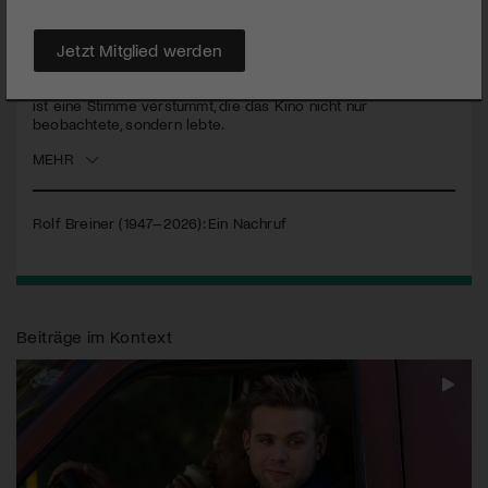
Mit Rolf Breiner verliert die Schweiz einen der prägenden
Jetzt Mitglied werden
Filmjournalisten seiner Generation. Über Jahrzehnte
begleitete er das nationale und internationale Filmschaffen mit
Leidenschaft, Sachkenntnis und grosser Menschlichkeit. Nun
ist eine Stimme verstummt, die das Kino nicht nur
beobachtete, sondern lebte.
MEHR
Rolf Breiner (1947–2026): Ein Nachruf
Beiträge im Kontext