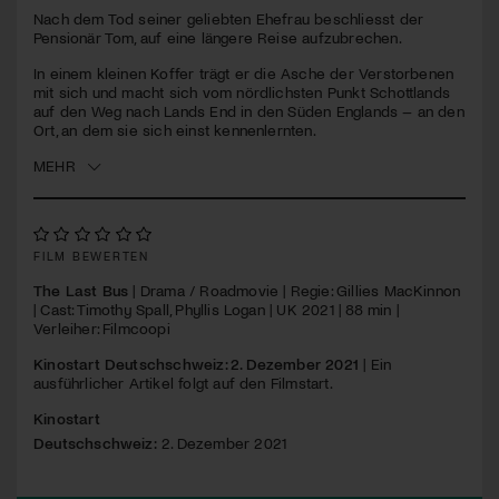
Nach dem Tod seiner geliebten Ehefrau beschliesst der
Pensionär Tom, auf eine längere Reise aufzubrechen.
Jetzt Mitglied werden
In einem kleinen Koffer trägt er die Asche der Verstorbenen
mit sich und macht sich vom nördlichsten Punkt Schottlands
auf den Weg nach Lands End in den Süden Englands – an den
Ort, an dem sie sich einst kennenlernten.
MEHR
FILM BEWERTEN
The Last Bus
| Drama / Roadmovie | Regie: Gillies MacKinnon
| Cast: Timothy Spall, Phyllis Logan | UK 2021 | 88 min |
Verleiher: Filmcoopi
Kinostart Deutschschweiz: 2. Dezember 2021
| Ein
ausführlicher Artikel folgt auf den Filmstart.
Kinostart
Deutschschweiz:
2. Dezember 2021