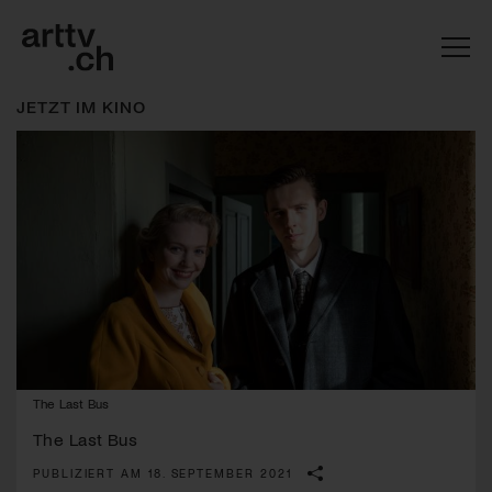
JETZT IM KINO
Mach mit: «Be Part of the Art»!
The Last Bus
Engagiere dich als Kulturliebhaber:in, Kulturschaffende(r) oder
Kulturinstitution und unterstütze unsere Arbeit.
The Last Bus
Mit deiner Mitgliedschaft erhältst du kostenlosen Zugang zu
PUBLIZIERT AM 18. SEPTEMBER 2021
diversen Kulturevents.