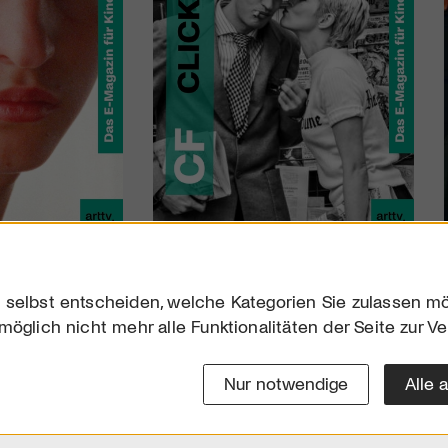
 selbst entscheiden, welche Kategorien Sie zulassen mö
möglich nicht mehr alle Funktionalitäten der Seite zur V
Downloads
Impres
Werben
Datensc
Nur notwendige
Alle 