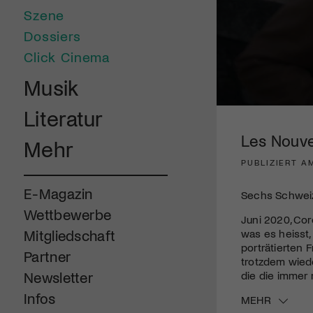
Szene
Dossiers
Click Cinema
Musik
0
Literatur
seconds
of
Les Nouve
Mehr
31
seconds
Volume
PUBLIZIERT A
90%
E-Magazin
Sechs Schweiz
Wettbewerbe
Juni 2020, Cor
was es heisst,
Mitgliedschaft
porträtierten 
Partner
trotzdem wiede
die die immer
Newsletter
Infos
MEHR