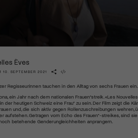
Kulturinstitution und unterstütze unsere Arbeit.
Mit deiner Mitgliedschaft erhältst du kostenlosen Zugang zu
diversen Kulturevents.
Jetzt Mitglied werden
lles Èves
M 10. SEPTEMBER 2021
er Regisseurinnen tauchen in den Alltag von sechs Frauen ein.
ona, ein Jahr nach dem nationalen Frauen*streik. «Les Nouvelle
 in der heutigen Schweiz eine Frau* zu sein. Der Film zeigt die 
Frauen und, die sich aktiv gegen Rollenzuschreibungen wehren, 
r aufstehen. Getragen vom Echo des Frauen*-streikes, sind sie 
 noch betehende Genderungleichheiten anprangern.