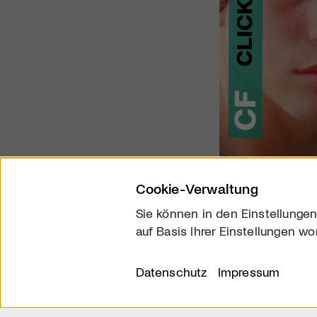
Cookie-Verwaltung
Sie können in den Einstellungen
auf Basis Ihrer Einstellungen wo
Über uns
Kontakt
Datenschutz
Impressum
© 2026 arttv.ch