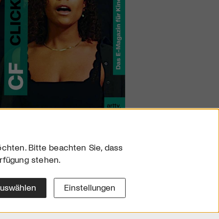
chten. Bitte beachten Sie, dass
erfügung stehen.
sum
hutz
auswählen
Einstellungen