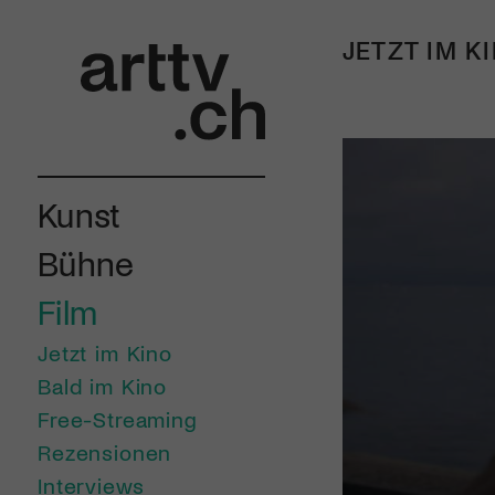
JETZT IM K
Kunst
Bühne
Film
Jetzt im Kino
Bald im Kino
Free-Streaming
Rezensionen
Interviews