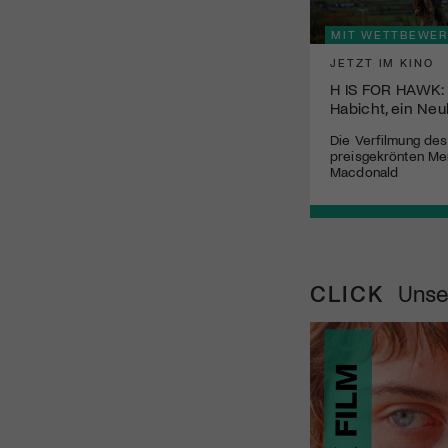
MIT WETTBEWER
JETZT IM KINO
H IS FOR HAWK: E
Habicht, ein Ne
Die Verfilmung des
preisgekrönten Me
Macdonald
CLICK
Unse