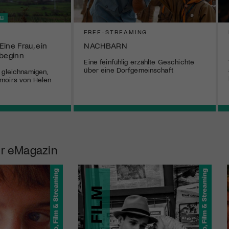
B
FREE-STREAMING
ine Frau, ein
NACHBARN
ubeginn
Eine feinfühlig erzählte Geschichte
über eine Dorfgemeinschaft
 gleichnamigen,
moirs von Helen
r eMagazin