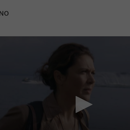
INO
Mach mit: «Be Part of the Art»!
Engagiere dich als Kulturliebhaber:in, Kulturschaffende(r) oder