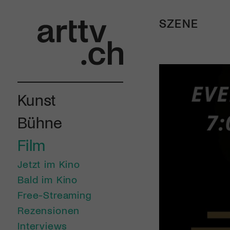
SZENE
Kunst
Bühne
Film
Jetzt im Kino
Bald im Kino
Free-Streaming
Rezensionen
Interviews