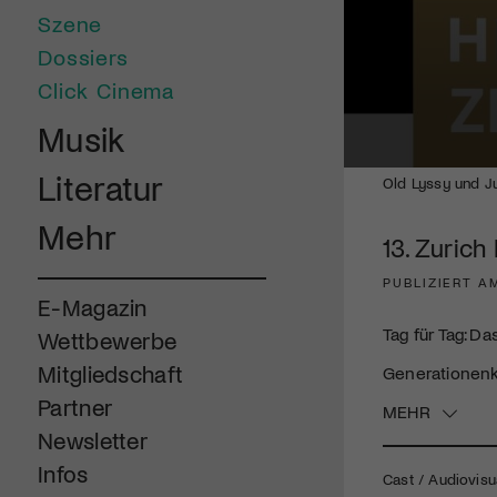
Szene
Dossiers
Click Cinema
Musik
0
Literatur
Old Lyssy und Ju
seconds
of
Mehr
4
13. Zurich
minutes,
54
seconds
Volume
PUBLIZIERT A
90%
E-Magazin
Tag für Tag: D
Wettbewerbe
Mitgliedschaft
Generationenko
Partner
MEHR
Newsletter
Infos
Cast / Audiovisu