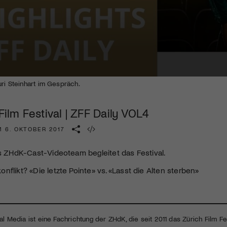
Kulturinstitution und unterstütze unsere Arbeit.
Mit deiner Mitgliedschaft erhältst du kostenlosen Zugang zu
diversen Kulturevents.
Jetzt Mitglied werden
ri Steinhart im Gespräch.
 Film Festival | ZFF Daily VOL4
M 6. OKTOBER 2017
as ZHdK-Cast-Videoteam begleitet das Festival.
nflikt? «Die letzte Pointe» vs. «Lasst die Alten sterben»
al Media ist eine Fachrichtung der ZHdK, die seit 2011 das Zürich Film Fes