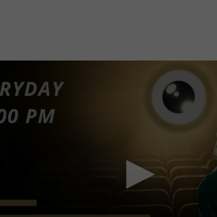
Mach mit: «Be Part of the Art»!
Engagiere dich als Kulturliebhaber:in, Kulturschaffende(r) oder