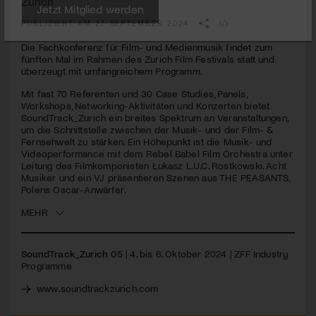
Zürich
seconds
PUBLIZIERT AM 27. SEPTEMBER 2024
Jetzt Mitglied werden
Die Fachkonferenz für Film- und Medienmusik findet zum
fünften Mal im Rahmen des Zurich Film Festivals statt und
überzeugt mit umfangreichem Programm.
Mit fast 70 Referenten und 30 Case Studies, Panels,
Workshops, Networking-Aktivitäten und Konzerten bietet
SoundTrack_Zurich ein breites Spektrum an Veranstaltungen,
um die Schnittstelle zwischen der Musik- und der Film- &
Fernsehwelt zu stärken. Ein Höhepunkt ist die Musik- und
Videoperformance mit dem Rebel Babel Film Orchestra unter
Leitung des Filmkomponisten Łukasz L.U.C. Rostkowski. Acht
Musiker und ein VJ präsentieren Szenen aus
THE
PEASANTS
,
Polens Oscar-Anwärter.
MEHR
SoundTrack_Zurich 05
| 4. bis 6. Oktober 2024 |
ZFF
Industry
Programme
www.soundtrackzurich.com