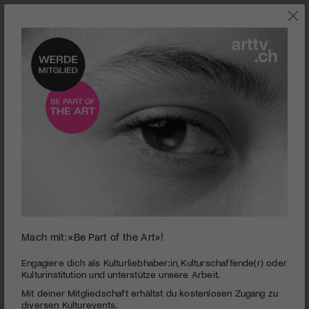
FREE-STREAMING
Mach mit: «Be Part of the Art»!
0
seconds
La vanité
Engagiere dich als Kulturliebhaber:in, Kulturschaffende(r) oder
of
Kulturinstitution und unterstütze unsere Arbeit.
1
PUBLIZIERT AM 22. OKTOBER 2015
Mit deiner Mitgliedschaft erhältst du kostenlosen Zugang zu
minute,
15
diversen Kulturevents.
Gar nicht so einfach, das Zeitliche zu segnen. Das zumindest