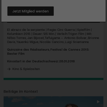
Evans Schultes im Jahr 1940. Beide suchen sie eine
halluzinierende Wunderpflanze.
Jetzt Mitglied werden
MEHR
El abrazo de la serpiente | Regie: Ciro Guerra | Spielfilm |
Kolumbien 2015 | Dauer: 125 Min. | Verleih: Trigon Film | Mit:
Nilbio Torres, Jan Bijvoet, Ta’fuiyama – Antonio Bolivar, Brionne
Davis, Yauenkü Migue, Nicolás Cancino, Luigi Sciamanna
Quinzaine des Réalisateurs, Festival de Cannes 2015:
Bester Film
Kinostart in der Deutschschweiz: 28.01.2016
Kino & Spielzeiten
Beiträge im Kontext