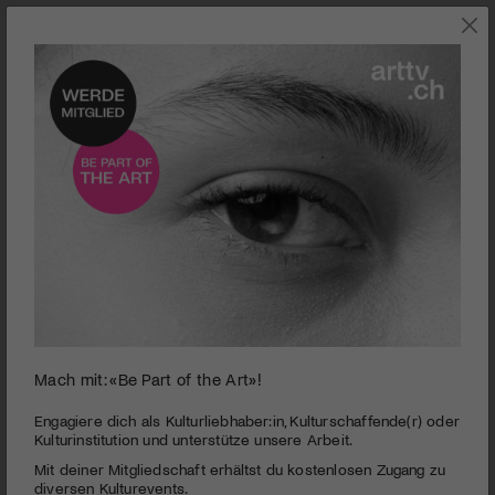
0
Mach mit: «Be Part of the Art»!
seconds
El abrazo de la serpiente
of
2
PUBLIZIERT AM 10. JANUAR 2016
Engagiere dich als Kulturliebhaber:in, Kulturschaffende(r) oder
minutes,
Kulturinstitution und unterstütze unsere Arbeit.
26
Zwei Forscher dringen ins Innerste des Amazonas vor: Der
Mit deiner Mitgliedschaft erhältst du kostenlosen Zugang zu
seconds
deutsche Ethnologe Theodor Koch-Grünberg im Jahr 1909,
diversen Kulturevents.
der nordamerikanische Botaniker und Abenteurer Richard