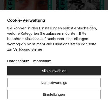
Cookie-Verwaltung
Sie können in den Einstellungen selbst entscheiden,
welche Kategorien Sie zulassen möchten. Bitte
beachten Sie, dass auf Basis Ihrer Einstellungen
womöglich nicht mehr alle Funktionalitäten der Seite
zur Verfügung stehen.
Datenschutz
Impressum
Alle auswählen
Über uns
Downloads
Impressum
Nur notwendige
Kontakt
Werben
Datenschutz
Einstellungen
© 2026 arttv.ch