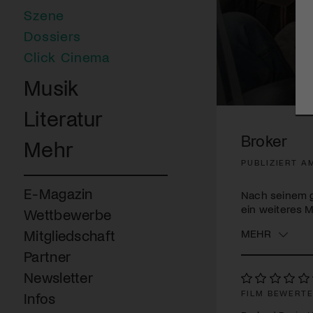
Szene
Dossiers
Click Cinema
Musik
0
Literatur
seconds
of
Broker
Mehr
1
minute,
PUBLIZIERT A
40
seconds
Volume
90%
E-Magazin
Nach seinem gr
ein weiteres M
Wettbewerbe
MEHR
Mitgliedschaft
Partner
Newsletter
FILM BEWERT
Infos