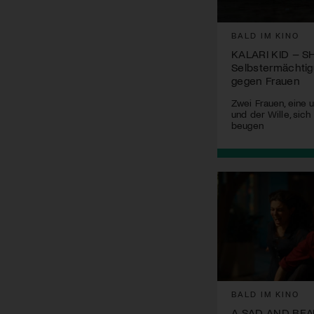
BALD IM KINO
KALARI KID – S
Selbstermächti
gegen Frauen
Zwei Frauen, eine 
und der Wille, sich
beugen
BALD IM KINO
A SAD AND BE