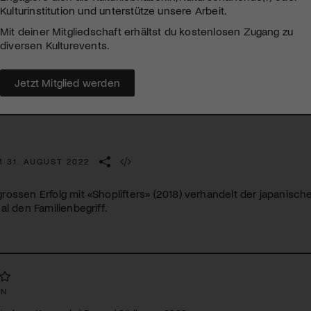
Kulturinstitution und unterstütze unsere Arbeit.
Mit deiner Mitgliedschaft erhältst du kostenlosen Zugang zu
diversen Kulturevents.
Jetzt Mitglied werden
M 31. AUGUST 2022
ossen Erfolg mit «Shoplifters» (2018) verhandelt der japanisc
al den Familienbegriff.
EN