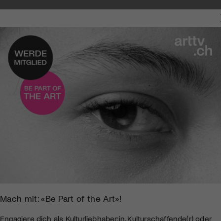
INO
Mach mit: «Be Part of the Art»!
Engagiere dich als Kulturliebhaber:in, Kulturschaffende(r) oder