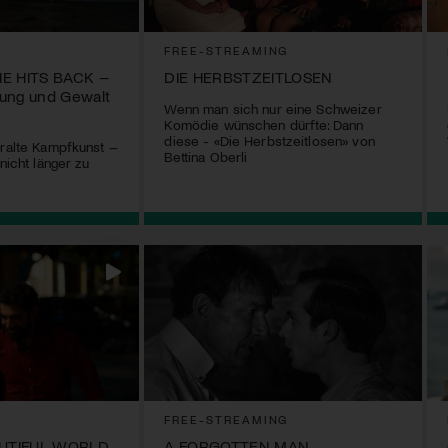
FREE-STREAMING
HE HITS BACK –
DIE HERBSTZEITLOSEN
gung und Gewalt
Wenn man sich nur eine Schweizer
Komödie wünschen dürfte: Dann
diese - «Die Herbstzeitlosen» von
uralte Kampfkunst –
Bettina Oberli
 nicht länger zu
FREE-STREAMING
AUTIFUL WORLD
A FORGOTTEN MAN