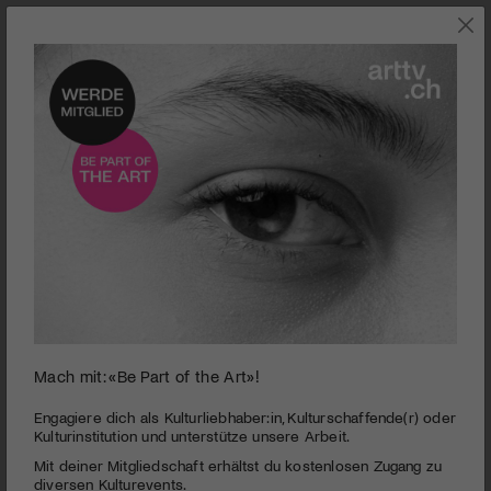
0
Mach mit: «Be Part of the Art»!
seconds
Kunstmuseum Thurgau | Joseph Kosuth
of
3
PUBLIZIERT AM 14. MÄRZ 2014
Engagiere dich als Kulturliebhaber:in, Kulturschaffende(r) oder
minutes,
Kulturinstitution und unterstütze unsere Arbeit.
2
Die vom Künstler selbst kuratierte Ausstellung «Joseph
Mit deiner Mitgliedschaft erhältst du kostenlosen Zugang zu
seconds
Kosuth. Das Dasein und die Welt» gruppiert um die Werke des
diversen Kulturevents.
Kunstmuseums Thurgau Leihgaben und gibt einen Überblick