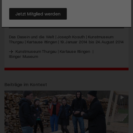
über das Schaffen eines der einflussreichsten Exponenten
der Kunst seit 1960.
Jetzt Mitglied werden
MEHR
Das Dasein und die Welt | Joseph Kosuth | Kunstmuseum
Thurgau | Kartause Ittingen | 19. Januar 2014 bis 24. August 2014
Kunstmuseum Thurgau | Kartause Ittingen
|
Ittinger Museum
Beiträge im Kontext