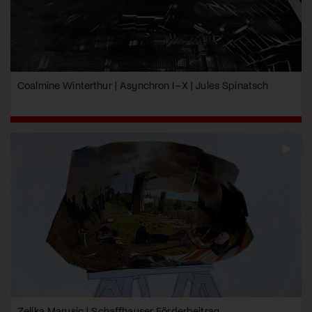
Coalmine Winterthur | Asynchron I–X | Jules Spinatsch
Zeljka Marusic | Schaffhauser Förderbeitrag