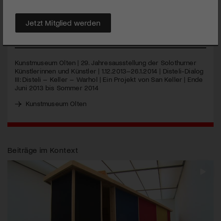
Solothurn zeigen ihre Werke in der Jahresausstellung, und der
Berner Künstler San Keller will dessen Ursammlung – das
Martin Disteli Legat – gegen ein Warhol-Bild tauschen.
Jetzt Mitglied werden
MEHR
Kunstmuseum Olten | 29. Jahresausstellung der Solothurner
Künstlerinnen und Künstler | 1.12.2013–26.1.2014 | Disteli-Dialog
III
: Disteli – Keller – Warhol | Ein Projekt von San Keller | Ende
Juni 2013 bis Sommer 2014
Kunstmuseum Olten
Beiträge im Kontext