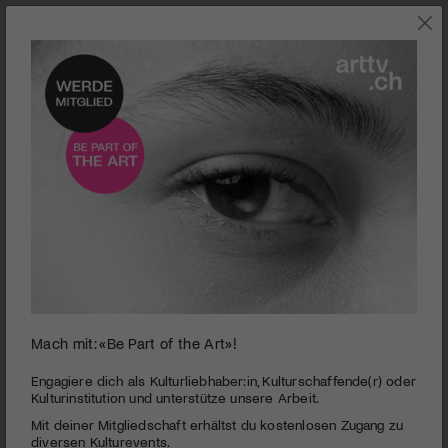
0
Mach mit: «Be Part of the Art»!
seconds
Kunstmuseum Olten | Jahresausstellung 2013 &
of
Disteli-Dialog
5
Engagiere dich als Kulturliebhaber:in, Kulturschaffende(r) oder
minutes,
Kulturinstitution und unterstütze unsere Arbeit.
PUBLIZIERT AM 8. DEZEMBER 2013
33
Mit deiner Mitgliedschaft erhältst du kostenlosen Zugang zu
seconds
Das Kunstmuseum Olten steht Kopf: 57 KünstlerInnen aus
diversen Kulturevents.