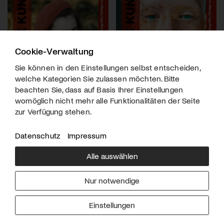
Cookie-Verwaltung
Sie können in den Einstellungen selbst entscheiden,
welche Kategorien Sie zulassen möchten. Bitte
beachten Sie, dass auf Basis Ihrer Einstellungen
womöglich nicht mehr alle Funktionalitäten der Seite
zur Verfügung stehen.
Datenschutz
Impressum
Alle auswählen
Über uns
Downloads
Impressum
Nur notwendige
Kontakt
Werben
Datenschutz
Einstellungen
© 2026 arttv.ch