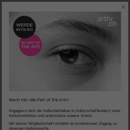
0
Mach mit: «Be Part of the Art»!
seconds
Fotomuseum Winterthur | Provoke
of
3
PUBLIZIERT AM 16. JUNI 2016
Engagiere dich als Kulturliebhaber:in, Kulturschaffende(r) oder
minutes,
Kulturinstitution und unterstütze unsere Arbeit.
1
Das zwischen 1968 und 1969 erschienene japanische
Mit deiner Mitgliedschaft erhältst du kostenlosen Zugang zu
second
Fotomagazin «Provoke» gilt als ein Höhepunkt der Fotografie
diversen Kulturevents.
der Nachkriegszeit. In nur drei Ausgaben schaffte sie es,