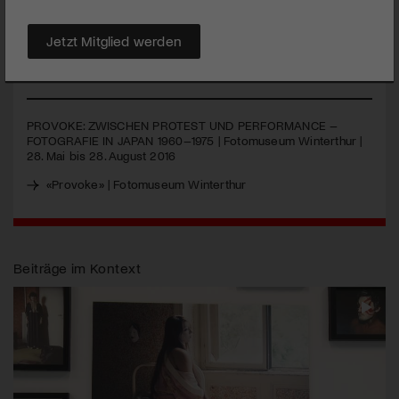
Kultstatus zu erreichen. Eine gleichwohl umfassende wie
geniale Ausstellung widmet sich der Entstehungsgeschichte
Jetzt Mitglied werden
des Magazins.
MEHR
PROVOKE
:
ZWISCHEN
PROTEST
UND
PERFORMANCE
–
FOTOGRAFIE
IN
JAPAN
1960–1975 | Fotomuseum Winterthur |
28. Mai bis 28. August 2016
«Provoke» | Fotomuseum Winterthur
Beiträge im Kontext