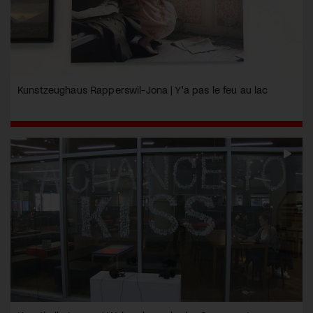
Kunstzeughaus Rapperswil-Jona | Y'a pas le feu au lac