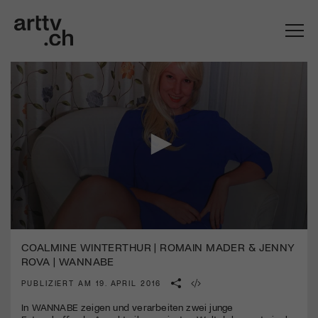
0
Mach mit: «Be Part of the Art»!
seconds
COALMINE WINTERTHUR | ROMAIN MADER & JENNY
of
ROVA | WANNABE
2
Engagiere dich als Kulturliebhaber:in, Kulturschaffende(r) oder
minutes,
Kulturinstitution und unterstütze unsere Arbeit.
PUBLIZIERT AM 19. APRIL 2016
10
Mit deiner Mitgliedschaft erhältst du kostenlosen Zugang zu
seconds
In
WANNABE
zeigen und verarbeiten zwei junge
diversen Kulturevents.