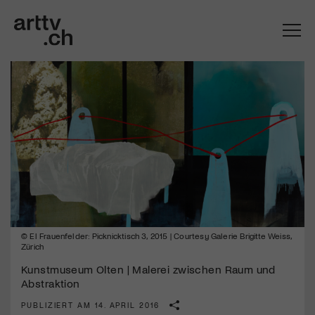
© El Frauenfelder: Picknicktisch 3, 2015 | Courtesy Galerie Brigitte Weiss,
Mach mit: «Be Part of the Art»!
Zürich
Engagiere dich als Kulturliebhaber:in, Kulturschaffende(r) oder
Kunstmuseum Olten | Malerei zwischen Raum und
Kulturinstitution und unterstütze unsere Arbeit.
Abstraktion
Mit deiner Mitgliedschaft erhältst du kostenlosen Zugang zu
PUBLIZIERT AM 14. APRIL 2016
diversen Kulturevents.