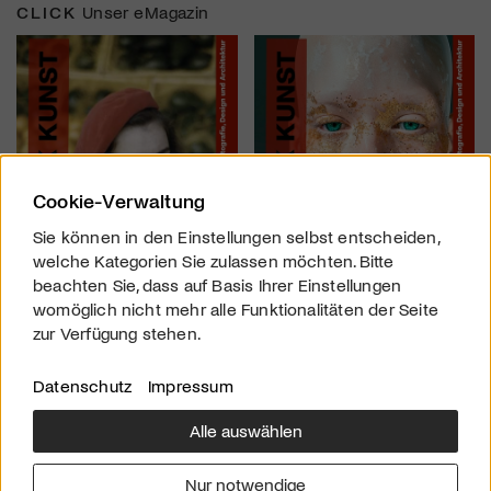
CLICK
Unser eMagazin
Cookie-Verwaltung
Sie können in den Einstellungen selbst entscheiden,
welche Kategorien Sie zulassen möchten. Bitte
beachten Sie, dass auf Basis Ihrer Einstellungen
womöglich nicht mehr alle Funktionalitäten der Seite
zur Verfügung stehen.
Datenschutz
Impressum
Alle auswählen
Über uns
Downloads
Impressum
Nur notwendige
Kontakt
Werben
Datenschutz