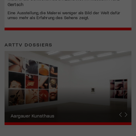
Gertsch
Eine Ausstellung, die Malerei weniger als Bild der Welt dafür
umso mehr als Erfahrung des Sehens zeigt.
ARTTV DOSSIERS
Erna Schillig - Wiederentdeckung einer
Künstlerin
Aargauer Kunsthaus
Gewerbemuseum Winterthur
Liste Art Fair Basel
Bündner Kunstmuseum
Künstler:innen Portraits
Junge Schweizer Kunst
Vögele Kultur Zentrum
Nidwaldner Museum
Haus für Kunst Uri