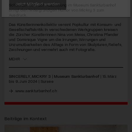
seconds
Schon der Titel der Ausstellung im Museum Sankturbanhof
bringt den hintergründigen Humor von Mickry 3 zum
Jetzt Mitglied werden
Ausdruck.
Das Künstlerinnenkollektiv vereint Popkultur mit Konsum- und
Gesellschaftskritik: In verschiedenen Werkgruppen kreisen
die Zürcher Künstlerinnen Nina von Meiss, Christina Pfander
und Dominique Vigne um die Irrungen, Wirrungen und
Unzumutbarkeiten des Alltags in Form von Skulpturen, Reliefs,
Zeichnungen und vermehrt auch mit Fotografie.
MEHR
SINCERELY, MICKRY 3
|
Museum Sankturbanhof
| 15. März
bis 9. Juni 2024 | Sursee
www.sankturbanhof.ch
Beiträge im Kontext