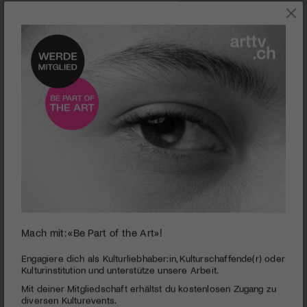
Centre Pompidou, Paris | Pierre Huyghe | © Centre Pompidou, Paris |
Mach mit: «Be Part of the Art»!
Pierre Huyghe
Engagiere dich als Kulturliebhaber:in, Kulturschaffende(r) oder
Centre Pompidou, Paris | Pierre Huyghe
Kulturinstitution und unterstütze unsere Arbeit.
PUBLIZIERT AM 8. DEZEMBER 2013
Mit deiner Mitgliedschaft erhältst du kostenlosen Zugang zu
diversen Kulturevents.
Pierre Huyghe, 1962 in Paris geboren, gilt vielen als der