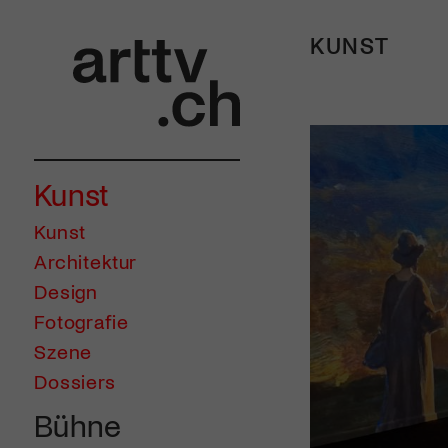
KUNST
Kunst
Kunst
Architektur
Design
Fotografie
Szene
Dossiers
Bühne