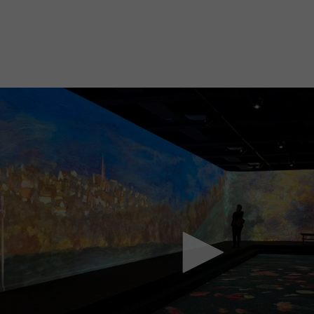
Mach mit: «Be Part of the Art»!
Engagiere dich als Kulturliebhaber:in, Kulturschaffende(r) oder