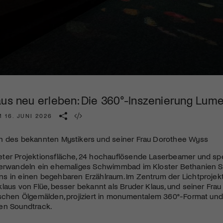
Kulturinstitution und unterstütze unsere Arbeit.
Mit deiner Mitgliedschaft erhältst du kostenlosen Zugang zu
diversen Kulturevents.
Jetzt Mitglied werden
aus neu erleben: Die 360°-Inszenierung Lu
 16. JUNI 2026
n des bekannten Mystikers und seiner Frau Dorothee Wyss
ter Projektionsfläche, 24 hochauflösende Laserbeamer und spe
verwandeln ein ehemaliges Schwimmbad im Kloster Bethanien St
s in einen begehbaren Erzählraum. Im Zentrum der Lichtprojek
laus von Flüe, besser bekannt als Bruder Klaus, und seiner Frau 
ischen Ölgemälden, projiziert in monumentalem 360°-Format und
en Soundtrack.