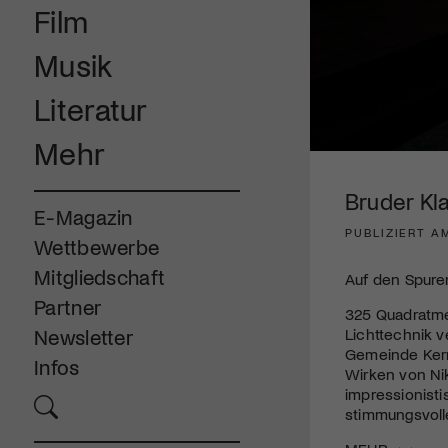
Film
Musik
Literatur
Mehr
0
seconds
of
Bruder Kl
5
E-Magazin
minutes,
PUBLIZIERT AM
0
Volume
Wettbewerbe
90%
Mitgliedschaft
Auf den Spure
Partner
325 Quadratme
Lichttechnik 
Newsletter
Gemeinde Kern
Infos
Wirken von Nik
impressionist
stimmungsvoll