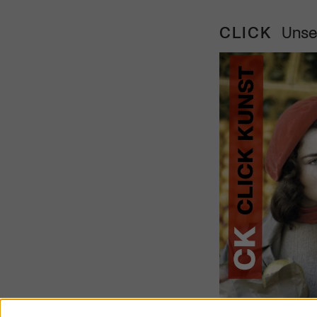
CLICK
Unse