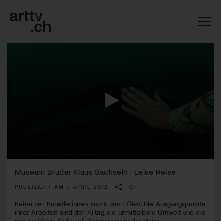
0
Mach mit: «Be Part of the Art»!
seconds
Museum Bruder Klaus Sachseln | Leise Reise
of
3
PUBLIZIERT AM 7. APRIL 2012
Engagiere dich als Kulturliebhaber:in, Kulturschaffende(r) oder
minutes,
Kulturinstitution und unterstütze unsere Arbeit.
51
Keine der Künstlerinnen sucht den Effekt. Die Ausgangspunkte
Mit deiner Mitgliedschaft erhältst du kostenlosen Zugang zu
seconds
ihrer Arbeiten sind der Alltag, die unmittelbare Umwelt und die
diversen Kulturevents.
ganzheitliche Sicht auf Phänomene in der Natur.