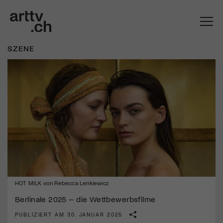
SZENE
Mach mit: «Be Part of the Art»!
HOT MILK von Rebecca Lenkiewicz
Engagiere dich als Kulturliebhaber:in, Kulturschaffende(r) oder
Kulturinstitution und unterstütze unsere Arbeit.
Berlinale 2025 – die Wettbewerbsfilme
Mit deiner Mitgliedschaft erhältst du kostenlosen Zugang zu
PUBLIZIERT AM 30. JANUAR 2025
diversen Kulturevents.