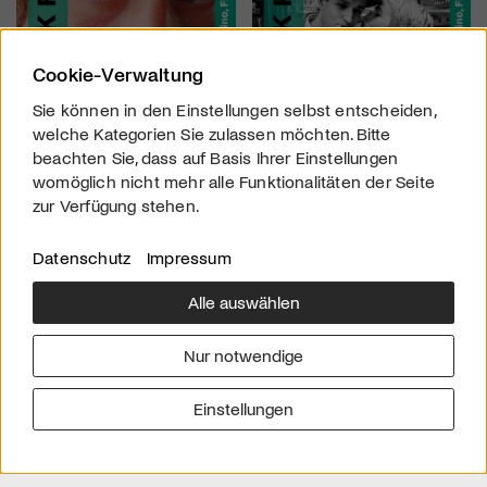
Cookie-Verwaltung
Sie können in den Einstellungen selbst entscheiden,
welche Kategorien Sie zulassen möchten. Bitte
beachten Sie, dass auf Basis Ihrer Einstellungen
womöglich nicht mehr alle Funktionalitäten der Seite
zur Verfügung stehen.
Datenschutz
Impressum
Alle auswählen
Über uns
Downloads
Impressum
Nur notwendige
Kontakt
Werben
Datenschutz
Einstellungen
© 2026 arttv.ch