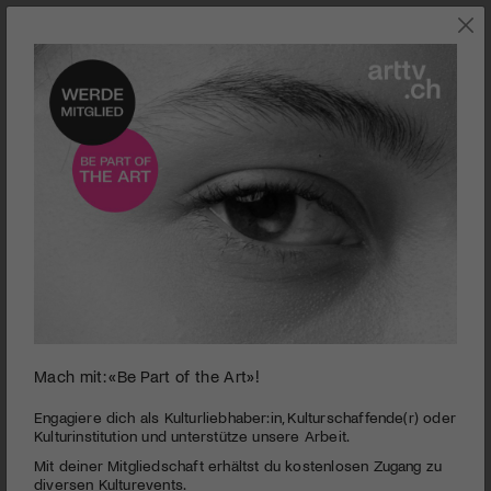
0
Mach mit: «Be Part of the Art»!
seconds
Kunsthalle Luzern | Barbara Jäggi: von hier nach dort
of
2
PUBLIZIERT AM 26. MAI 2015
Engagiere dich als Kulturliebhaber:in, Kulturschaffende(r) oder
minutes,
Kulturinstitution und unterstütze unsere Arbeit.
52
Zum ersten Mal präsentiert die Künstlerin Barbara Jäggi ihre
Mit deiner Mitgliedschaft erhältst du kostenlosen Zugang zu
seconds
vielfältige, oft sehr filigrane Arbeit mit Metall, entstanden in
diversen Kulturevents.
den letzten 25 Jahren. Eine einmalige Entdeckungsreise nicht