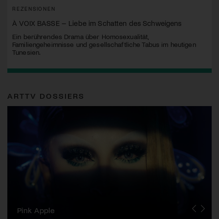
REZENSIONEN
À VOIX BASSE – Liebe im Schatten des Schweigens
Ein berührendes Drama über Homosexualität,
Familiengeheimnisse und gesellschaftliche Tabus im heutigen
Tunesien.
ARTTV DOSSIERS
Zurich Film Festival
Pink Apple
Locarno Film Festival
Human Rights Film Festival Zurich
Yesh! Neues aus der jüdischen Filmwelt
Neuchâtel International Fantastic Film Festival
Visions du Réel
Berlinale
Solothurner Filmtage
Geneva International Film Festival