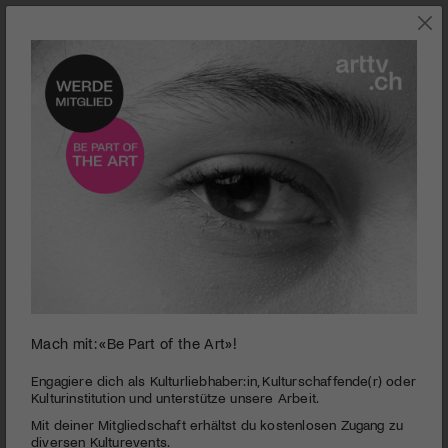
0
Mach mit: «Be Part of the Art»!
seconds
Wintergast
of
1
PUBLIZIERT AM 5. NOVEMBER 2015
Engagiere dich als Kulturliebhaber:in, Kulturschaffende(r) oder
minute,
Kulturinstitution und unterstütze unsere Arbeit.
49
Als anonymer Jugendherberge-Tester reist Stefan Keller,
Mit deiner Mitgliedschaft erhältst du kostenlosen Zugang zu
seconds
gespielt von Andy Herzog, durch die vorweihnächtliche
diversen Kulturevents.
Schweiz… Das Erstlingswerk von Andy Herzog und Matthias