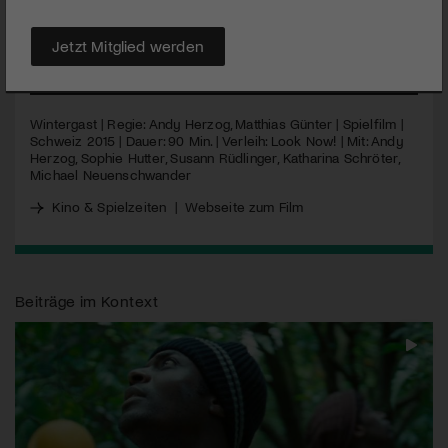
Günter ist eine Hommage an den legendären Film «Reisender
Krieger» von Christian Schocher.
Jetzt Mitglied werden
MEHR
Wintergast | Regie: Andy Herzog, Matthias Günter | Spielfilm |
Schweiz 2015 | Dauer: 90 Min. | Verleih: Look Now! | Mit: Andy
Herzog, Sophie Hutter, Susann Rüdlinger, Katharina Schröter,
Michael Neuenschwander
Kino & Spielzeiten
|
Webseite zum Film
Beiträge im Kontext