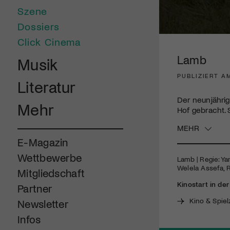
Szene
Dossiers
0
Click Cinema
seconds
of
Lamb
Musik
1
minute,
PUBLIZIERT AM
51
Literatur
seconds
Volume
90%
Der neunjähri
Mehr
Hof gebracht. 
MEHR
E-Magazin
Wettbewerbe
Lamb | Regie: Yar
Welela Assefa, 
Mitgliedschaft
Kinostart in de
Partner
Kino & Spiel
Newsletter
Infos