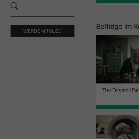
Beiträge im K
WERDE MITGLIED
The Farewell Par