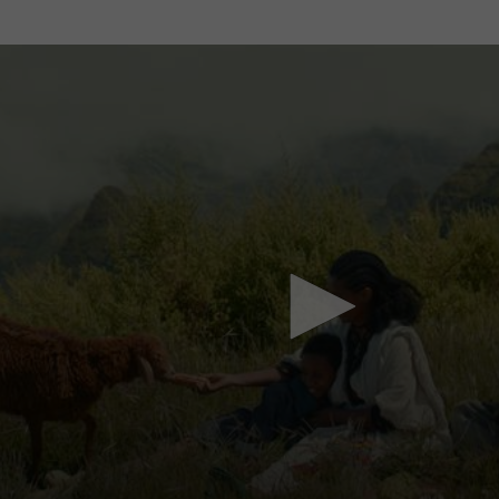
Mach mit: «Be Part of the Art»!
Engagiere dich als Kulturliebhaber:in, Kulturschaffende(r) oder