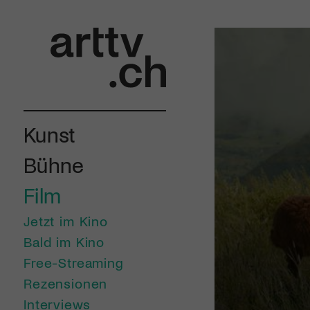
Kunst
Bühne
Film
Jetzt im Kino
Bald im Kino
Free-Streaming
Rezensionen
Interviews