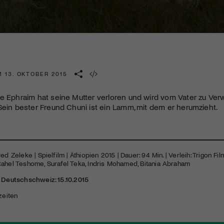
Kulturinstitution und unterstütze unsere Arbeit.
Mit deiner Mitgliedschaft erhältst du kostenlosen Zugang zu
diversen Kulturevents.
Jetzt Mitglied werden
 13. OKTOBER 2015
ge Ephraim hat seine Mutter verloren und wird vom Vater zu Ve
Sein bester Freund Chuni ist ein Lamm, mit dem er herumzieht.
ed Zeleke | Spielfilm | Äthiopien 2015 | Dauer: 94 Min. | Verleih: Trigon Fil
Rahel Teshome, Surafel Teka, Indris Mohamed, Bitania Abraham
r Deutschschweiz: 15.10.2015
zeiten