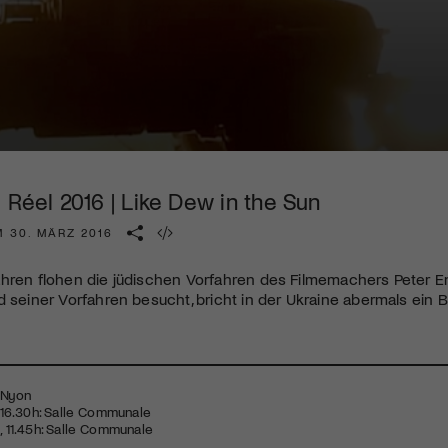
Kulturinstitution und unterstütze unsere Arbeit.
Mit deiner Mitgliedschaft erhältst du kostenlosen Zugang zu
diversen Kulturevents.
Jetzt Mitglied werden
 Réel 2016 | Like Dew in the Sun
M 30. MÄRZ 2016
hren flohen die jüdischen Vorfahren des Filmemachers Peter Ent
d seiner Vorfahren besucht, bricht in der Ukraine abermals ein 
 Nyon
, 16.30h: Salle Communale
6, 11.45h: Salle Communale