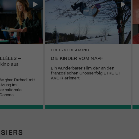
FREE-STREAMING
ALLÈLES –
DIE KINDER VOM NAPF
kino aus
Ein wunderbarer Film, der an den
französischen Grosserfolg ETRE ET
AVOIR erinnert.
Asghar Farhadi mit
etzung im
ernationale
 Cannes
SIERS