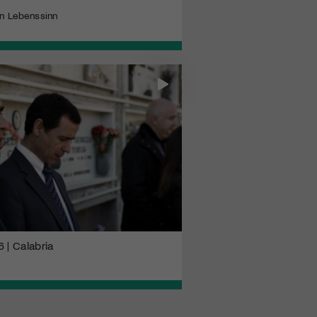
n Lebenssinn
 | Calabria