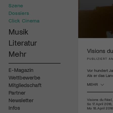
Szene
Dossiers
Click Cinema
Musik
0
Literatur
seconds
of
Visions du
Mehr
1
minute,
PUBLIZIERT A
48
seconds
Volume
90%
E-Magazin
Vor hundert Ja
Als er das Lan
Wettbewerbe
MEHR
Mitgliedschaft
Partner
Newsletter
Visions du Réel,
So 17. April 2016
Infos
Mo 18. April 201