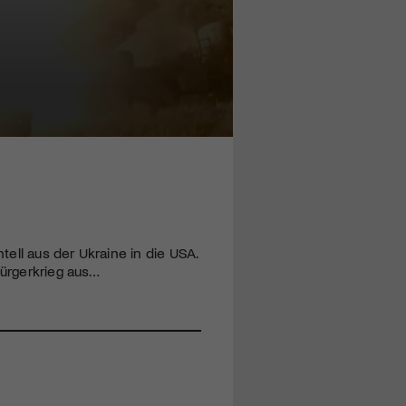
ell aus der Ukraine in die
USA
.
Bürgerkrieg aus…