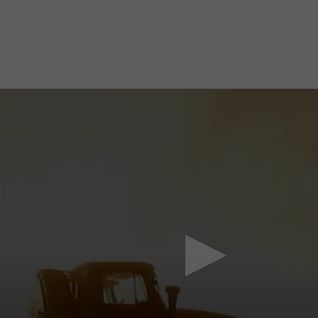
Mach mit: «Be Part of the Art»!
Engagiere dich als Kulturliebhaber:in, Kulturschaffende(r) oder