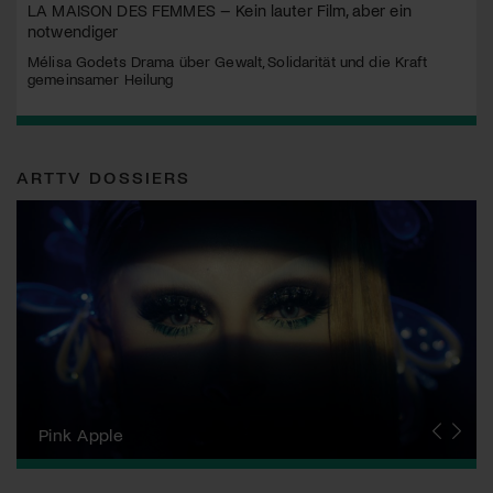
LA MAISON DES FEMMES – Kein lauter Film, aber ein
notwendiger
Mélisa Godets Drama über Gewalt, Solidarität und die Kraft
gemeinsamer Heilung
ARTTV DOSSIERS
Zurich Film Festival
Pink Apple
Locarno Film Festival
Human Rights Film Festival Zurich
Yesh! Neues aus der jüdischen Filmwelt
Neuchâtel International Fantastic Film Festival
Visions du Réel
Berlinale
Solothurner Filmtage
Geneva International Film Festival