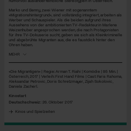
humorvoll ausländerfeindliche Stereotypen in Österreich.
Marko und Benny, zwei Wiener mit sogenanntem
Jetzt Mitglied werden
«Migrationshintergrund», sind vollständig integriert, arbeiten als
Werber und Schauspieler. Als die beiden aufgrund ihres
Aussehens von der ambitionierten TV-Redakteurin Marlene
Weizenhuber angesprochen werden, die nach Protagonisten
für ihre TV-Dokuserie sucht, geben sie sich als Kleinkriminelle
und abgebrühte Migranten aus, die es faustdick hinter den
Ohren haben.
MEHR
«Die Migrantigen» | Regie: Arman T. Riahi | Komödie | 95 Min. |
Österreich, 2017 | Verleih: First Hand Films | Cast: Faris Rahoma,
Aleksandar Petrovic, Doris Schretzmayer, Zijah Sokolovic,
Daniela Zacherl.
Kinostart
Deutschschweiz:
26. Oktober 2017
Kinos und Spielzeiten