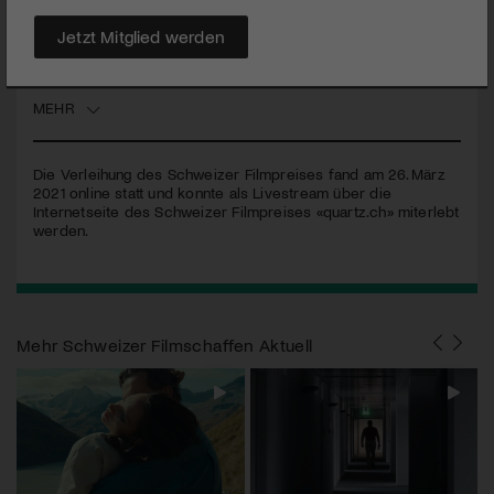
war bestimmt, Zuversicht zu verbreiten und die Filmwelt
davon zu überzeugen, dass alles gut ist oder die Rückkehr
Jetzt Mitglied werden
zur Normalität höchstens noch eine Frage von ein paar
Wochen oder Monaten sein kann.
MEHR
Die Verleihung des Schweizer Filmpreises fand am 26. März
2021 online statt und konnte als Livestream über die
Internetseite des Schweizer Filmpreises «quartz.ch» miterlebt
werden.
Mehr
Schweizer Filmschaffen Aktuell