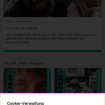
FREE-STREAMING
LE CHAT QUI PENSE
Eine cineastische Reise durch das Leben und Werk von Daniel
Schmid, dem wohl aussergewöhnlichsten Künstler des
Schweizer Films.
CLICK
Unser eMagazin
Cookie-Verwaltung