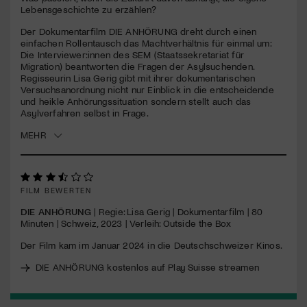
seconds
Lebensgeschichte zu erzählen?
Jetzt Mitglied werden
Der Dokumentarfilm
DIE
ANHÖRUNG
dreht durch einen
einfachen Rollentausch das Machtverhältnis für einmal um:
Die Interviewer:innen des
SEM
(Staatssekretariat für
Migration) beantworten die Fragen der Asylsuchenden.
Regisseurin Lisa Gerig gibt mit ihrer dokumentarischen
Versuchsanordnung nicht nur Einblick in die entscheidende
und heikle Anhörungssituation sondern stellt auch das
Asylverfahren selbst in Frage.
MEHR
FILM BEWERTEN
DIE ANHÖRUNG
| Regie: Lisa Gerig | Dokumentarfilm | 80
Minuten | Schweiz, 2023 | Verleih: Outside the Box
Der Film kam im Januar 2024 in die Deutschschweizer Kinos.
DIE ANHÖRUNG kostenlos auf Play Suisse streamen