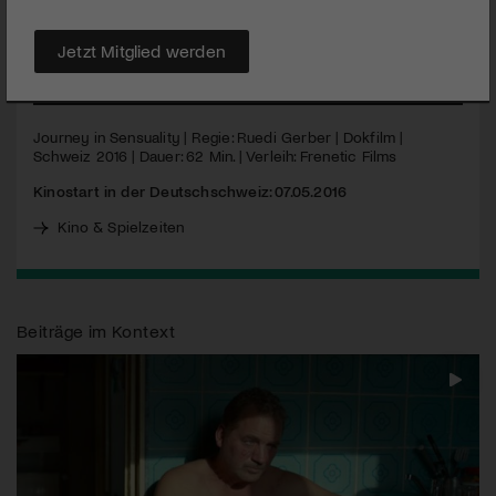
in einer neuen Kreation Ausdruck zu verleihen. Mit
Originalmusik von Fred Frith!
Jetzt Mitglied werden
MEHR
Journey in Sensuality | Regie: Ruedi Gerber | Dokfilm |
Schweiz 2016 | Dauer: 62 Min. | Verleih: Frenetic Films
Kinostart in der Deutschschweiz: 07.05.2016
Kino & Spielzeiten
Beiträge im Kontext