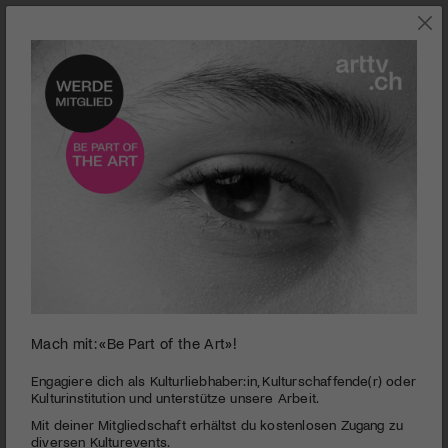
0
Mach mit: «Be Part of the Art»!
seconds
Journey in Sensuality
of
1
PUBLIZIERT AM 4. MAI 2016
Engagiere dich als Kulturliebhaber:in, Kulturschaffende(r) oder
minute,
Kulturinstitution und unterstütze unsere Arbeit.
20
Tief beeindruckt und inspiriert von den Skulpturen Rodins, die
Mit deiner Mitgliedschaft erhältst du kostenlosen Zugang zu
seconds
sie in Paris entdeckt, sucht die 95-jährige Choreografin Anna
diversen Kulturevents.
Halprin ihrer Hoffnung für das Leben und für die Menschheit