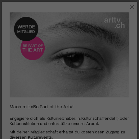
0
Mach mit: «Be Part of the Art»!
seconds
Belgica
of
1
PUBLIZIERT AM 13. APRIL 2016
Engagiere dich als Kulturliebhaber:in, Kulturschaffende(r) oder
minute,
Kulturinstitution und unterstütze unsere Arbeit.
45
Die Brüder Jo und Frank haben sich im Laufe der Zeit
Mit deiner Mitgliedschaft erhältst du kostenlosen Zugang zu
seconds
entzweit. Während Frank in der Pampa in den Tag hinein lebt,
diversen Kulturevents.
führt Jo in der Stadt schon seit Jahren das Café Belgica. Die