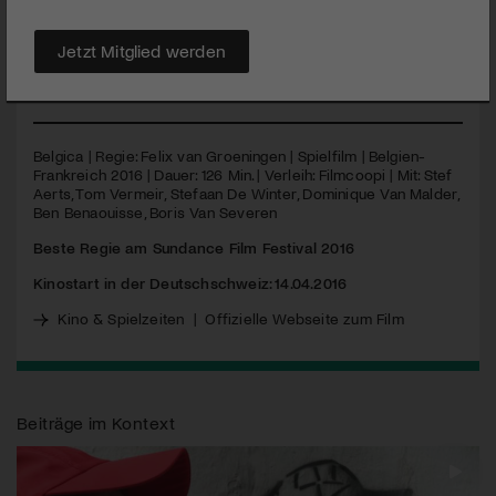
Kneipe hat sich jedoch zunehmend als Absteige etabliert und
fährt nur bescheidene Gewinne ein – bis sich Frank
Jetzt Mitglied werden
einmischt.
MEHR
Belgica | Regie: Felix van Groeningen | Spielfilm | Belgien-
Frankreich 2016 | Dauer: 126 Min. | Verleih: Filmcoopi | Mit: Stef
Aerts, Tom Vermeir, Stefaan De Winter, Dominique Van Malder,
Ben Benaouisse, Boris Van Severen
Beste Regie am Sundance Film Festival 2016
Kinostart in der Deutschschweiz: 14.04.2016
Kino & Spielzeiten
|
Offizielle Webseite zum Film
Beiträge im Kontext