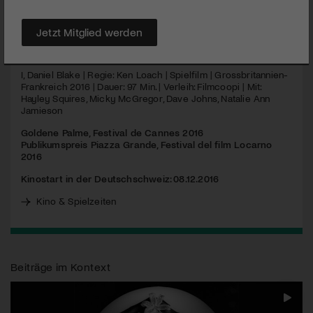
schuldlos durch die Maschen des Sozialsystems fallen.
Jetzt Mitglied werden
MEHR
I, Daniel Blake | Regie: Ken Loach | Spielfilm | Grossbritannien-
Frankreich 2016 | Dauer: 97 Min. | Verleih: Filmcoopi | Mit:
Hayley Squires, Micky McGregor, Dave Johns, Natalie Ann
Jamieson
Goldene Palme, Festival de Cannes 2016
Publikumspreis Piazza Grande, Festival del film Locarno
2016
Kinostart in der Deutschschweiz: 08.12.2016
Kino & Spielzeiten
Beiträge im Kontext