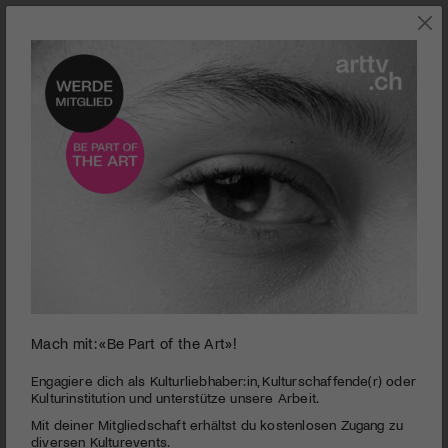
0
Mach mit: «Be Part of the Art»!
seconds
I, Daniel Blake
of
2
PUBLIZIERT AM 7. DEZEMBER 2016
Engagiere dich als Kulturliebhaber:in, Kulturschaffende(r) oder
minutes,
Kulturinstitution und unterstütze unsere Arbeit.
0
Nach einem Herzanfall darf der Witwer Daniel Blake nicht
Mit deiner Mitgliedschaft erhältst du kostenlosen Zugang zu
mehr arbeiten und rutscht in die Armut ab. Ken Loach wirft
diversen Kulturevents.
einen Blick in den alltäglichen Kampf von Menschen, die