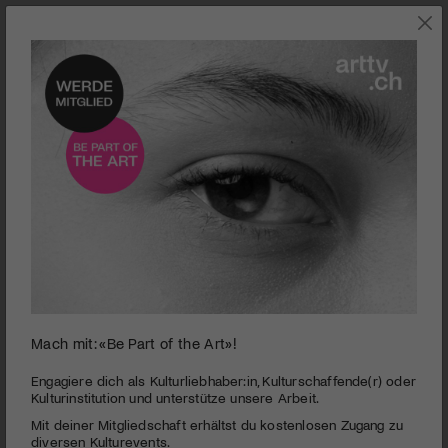
0
Mach mit: «Be Part of the Art»!
seconds
Finsteres Glück
of
1
PUBLIZIERT AM 16. NOVEMBER 2016
Engagiere dich als Kulturliebhaber:in, Kulturschaffende(r) oder
minute,
Kulturinstitution und unterstütze unsere Arbeit.
44
Nach dem gleichnamigen Roman von Lukas Hartmann erzählt
Mit deiner Mitgliedschaft erhältst du kostenlosen Zugang zu
seconds
«Finsteres Glück» eine höchst ungewöhnliche Geschichte
diversen Kulturevents.
über Zugehörigkeit, Geborgenheit und Liebe. Stellt die Frage