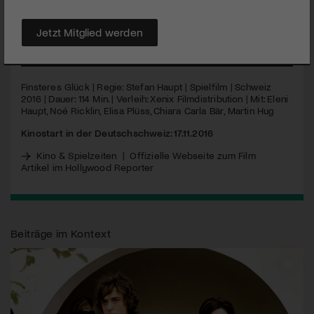
nach Schuld und Unschuld und über den Mut, sich
schonungslos dem eigenen Schicksal zu stellen.
Jetzt Mitglied werden
MEHR
Finsteres Glück | Regie: Stefan Haupt | Spielfilm | Schweiz
2016 | Dauer: 114 Min. | Verleih: Xenix Filmdistribution | Mit: Eleni
Haupt, Noé Ricklin, Elisa Plüss, Chiara Carla Bär, Martin Hug
Kinostart in der Deutschschweiz: 17.11.2016
Kino & Spielzeiten
|
Offizielle Webseite zum Film
Artikel im Hollywood Reporter
Beiträge im Kontext