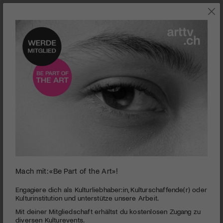
0
Mach mit: «Be Part of the Art»!
seconds
Le confessioni
of
1
PUBLIZIERT AM 30. NOVEMBER 2016
Engagiere dich als Kulturliebhaber:in, Kulturschaffende(r) oder
minute,
Kulturinstitution und unterstütze unsere Arbeit.
24
Wer ist der merkwürdige Mönch, der während eines
Mit deiner Mitgliedschaft erhältst du kostenlosen Zugang zu
seconds
Gipfeltreffens der G8-Staaten plötzlich an deren Tagungsort
diversen Kulturevents.
auftaucht? Und wer hat den Finanzexperten ermordet, der just