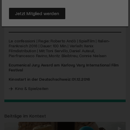
bei dieser Sitzung einige revolutionäre Ideen für einen
prinzipiellen Wandel in der Weltwirtschaftsordnung vorstellen
Jetzt Mitglied werden
wollte?
MEHR
Le confessioni | Regie: Roberto Andò | Spielfilm | Italien-
Frankreich 2016 | Dauer: 100 Min. | Verleih: Xenix
Filmdistribution | Mit: Toni Servillo, Daniel Auteuil,
Pierfrancesco Favino, Moritz Bleibtreu, Connie Nielsen
Ecumenical Jury Award am Karlovy Vary International Film
Festival
Kinostart in der Deutschschweiz: 01.12.2016
Kino & Spielzeiten
Beiträge im Kontext