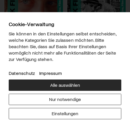
Cookie-Verwaltung
Sie können in den Einstellungen selbst entscheiden,
welche Kategorien Sie zulassen möchten. Bitte
beachten Sie, dass auf Basis Ihrer Einstellungen
womöglich nicht mehr alle Funktionalitäten der Seite
zur Verfügung stehen.
Datenschutz
Impressum
Alle auswählen
Über uns
Downloads
Impressum
Nur notwendige
Kontakt
Werben
Datenschutz
Einstellungen
© 2026 arttv.ch