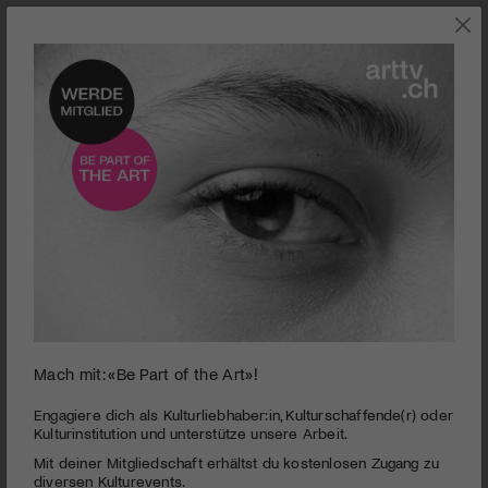
0
Mach mit: «Be Part of the Art»!
seconds
Bouboule
of
1
PUBLIZIERT AM 4. JUNI 2015
Engagiere dich als Kulturliebhaber:in, Kulturschaffende(r) oder
minute,
Kulturinstitution und unterstütze unsere Arbeit.
26
Intelligent, sensibel, hundert Kilo schwer – der zwölfjährige
Mit deiner Mitgliedschaft erhältst du kostenlosen Zugang zu
seconds
Kevin, genannt Bouboule, Pummelchen. Es geht um Anderssein,
diversen Kulturevents.
die Suche nach Mitgefühl und Liebe. Regisseur Bruno Deville