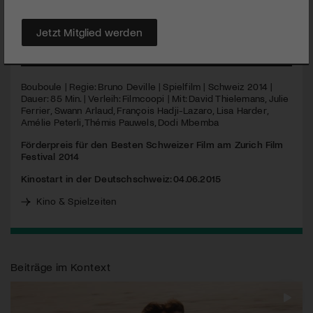
verpackt ernsthafte Themen gekonnt in eine leichtfüssig
erzählte Komödie.
Jetzt Mitglied werden
MEHR
Bouboule | Regie: Bruno Deville | Spielfilm | Schweiz 2014 |
Dauer: 85 Min. | Verleih: Filmcoopi | Mit: David Thielemans, Julie
Ferrier, Swann Arlaud, François Hadji-Lazaro, Lisa Harder,
Amélie Peterli, Thémis Pauwels, Dodi Mbemba
Förderpreis für den Besten Schweizer Film am Zurich Film
Festival 2014
Kinostart in der Deutschschweiz: 04.06.2015
Kino & Spielzeiten
Beiträge im Kontext