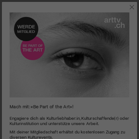
0
Mach mit: «Be Part of the Art»!
seconds
Hedi Schneider steckt fest
of
1
PUBLIZIERT AM 4. JUNI 2015
Engagiere dich als Kulturliebhaber:in, Kulturschaffende(r) oder
minute,
Kulturinstitution und unterstütze unsere Arbeit.
54
Auch im Beziehungsleben der Generation Thirtysomething
Mit deiner Mitgliedschaft erhältst du kostenlosen Zugang zu
seconds
bleibt die Liebe, was sie ist: etwas ganz Fragiles.
diversen Kulturevents.