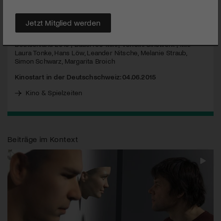
MEHR
Jetzt Mitglied werden
Hedi Schneider steckt fest | Regie: Sonja Heiss | Spielfilm |
Deutschland 2015 | Dauer: 90 Min. | Verleih: Cineworx | Mit:
Laura Tonke, Hans Löw, Leander Nitsche, Melanie Straub,
Simon Schwarz, Margarita Broich
Kinostart in der Deutschschweiz: 04.06.2015
Kino & Spielzeiten
Beiträge im Kontext